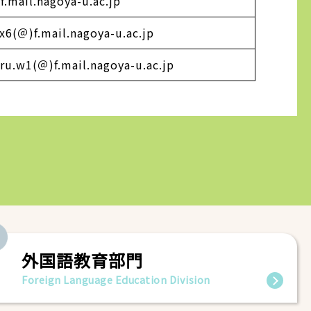
f.mail.nagoya-u.ac.jp
x6(＠)f.mail.nagoya-u.ac.jp
ru.w1(＠)f.mail.nagoya-u.ac.jp
外国語教育部門
Foreign Language Education Division