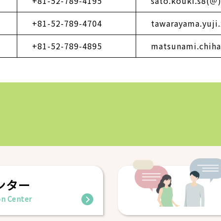
+81-52-789-4195
sato.kouki.s8(＠)
+81-52-789-4704
tawarayama.yuji.
+81-52-789-4895
matsunami.chiha
ンター
n Center