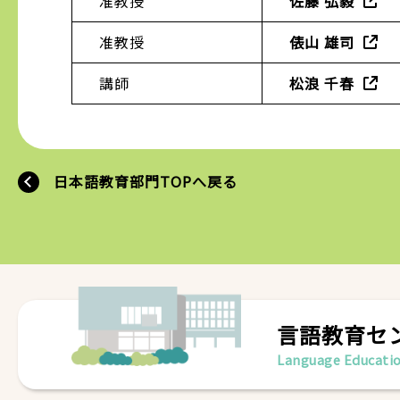
准教授
佐藤 弘毅
准教授
俵山 雄司
講師
松浪 千春
日本語教育部門TOPへ戻る
言語教育セ
Language Educatio