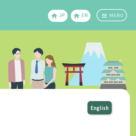
JP
EN
MENU
English